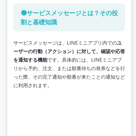
点
送信が許可されている通知内容
🟢サービスメッセージとは？その役
送信が禁止されている通知内容
割と基礎知識
メッセージ通数制限と有効期間
🟢サービスメッセージの送信手順【運用担当者
用】
サービスメッセージは、LINEミニアプリ内での
ユ
Step 1：LINEミニアプリの認証とテンプレートの
ーザーの行動（アクション）に対して、確認や応答
事前審査
を通知する機能
です。具体的には、LINEミニアプ
Step 2：ユーザーアクションによるサービス通知
リから予約、注文、または順番待ちの発券などを行
トークンの発行
Step 3：サービスメッセージの実行と後続メッセ
った際、その完了通知や順番が来たことの通知など
ージの送信
に利用されます。
📚まとめ：サービスメッセージで確実な通知を実
現
🟢LINEミニアプリ開発ならKUZEN（クウゼン）