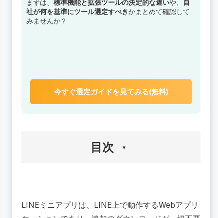
まずは、
標準機能と拡張ツールの決定的な違い
や、
自
社が何を基準にツール選定すべき
かまとめて確認して
みませんか？
今すぐ選定ガイドを見てみる(無料)
目次
🟢サービスメッセージとは？その役割と基礎知識
🟢LINE公式アカウントのメッセージと何が違う？
LINEミニアプリは、LINE上で動作するWebアプリ
利用目的と配信内容