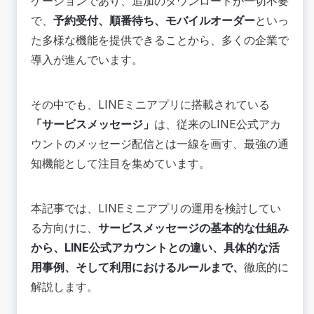
ケーションであり、追加のダウンロードが一切不要
利用体系と配信コスト
で、
予約受付、順番待ち、モバイルオーダー
といっ
配信回数と有効期限
た多様な機能を提供できることから、多くの企業で
ブロック時のメッセージ配信
導入が進んでいます。
🟢サービスメッセージがもたらす4つのメリット
予約忘れによる機会損失の防止
メッセージ配信コストの削減
その中でも、LINEミニアプリに搭載されている
ユーザー体験の向上と信頼性の醸成
「サービスメッセージ」
は、従来のLINE公式アカ
業務の自動化とスタッフの負担軽減
ウントのメッセージ配信とは一線を画す、最強の通
🟢サービスメッセージの具体的な活用シーン【事
知機能として注目を集めています。
例】
飲食店 | 順番待ちを快適にする「呼び出し通知」
本記事では、LINEミニアプリの運用を検討してい
美容サロン | 予約忘れを防ぐ「リマインダー通
知」
る方向けに、
サービスメッセージの基本的な仕組み
EC・小売業 | 「発送通知」による配送状況の可視
から、LINE公式アカウントとの違い、具体的な活
化
用事例、そして利用におけるルールまで、
徹底的に
アパレル | 購買機会を逃さない「在庫・入荷通
知」
解説します。
💡サービスメッセージの送信条件と利用上の注意