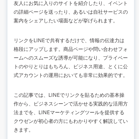
リンク挿入手順
友人にお気に入りのサイトを紹介したり、イベント
URL短縮サービスの活用方法（bitly・TinyURLな
の詳細ページを送ったり、あるいは自社サービスの
ど）
案内をシェアしたい場面などが挙げられます。
🟢公式LINEアカウントでリンクを設定する3つの
方法
友だち追加URLの発行と共有手順
リンクをLINEで共有するだけで、情報の伝達力は
リッチメニューにリンクを組み込む方法
格段にアップします。商品ページや問い合わせフォ
セグメント配信時のリンク挿入
ームへのスムーズな誘導が可能になり、プライベー
💡LINEにリンクを貼るメリット | 集客・販促にも
トのやりとりはもちろん、ビジネス用途、とくに公
効果大
式アカウントの運用においても非常に効果的です。
クリック数・流入の増加が見込める
問い合わせや購入率アップにつながる
この記事では、LINEでリンクを貼るための基本操
📚まとめ | LINEリンクの貼り方をマスターして、
効果的に活用しよう
作から、ビジネスシーンで活かせる実践的な活用方
法までを、
LINEマーケティングツールを提供する
クウゼン
が初心者の方にもわかりやすく解説してい
きます。