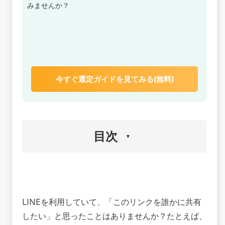
みませんか？
今すぐ選定ガイドを見てみる(無料)
目次
🟢LINEリンクの基本的な貼り方【スマホ・PC・
URL短縮】
スマートフォンでのリンク挿入手順（iPhone・
LINEを利用していて、「このリンクを誰かに共有
Android対応）
したい」と思ったことはありませんか？たとえば、
PC版LINE（デスクトップ版・ブラウザ版）での