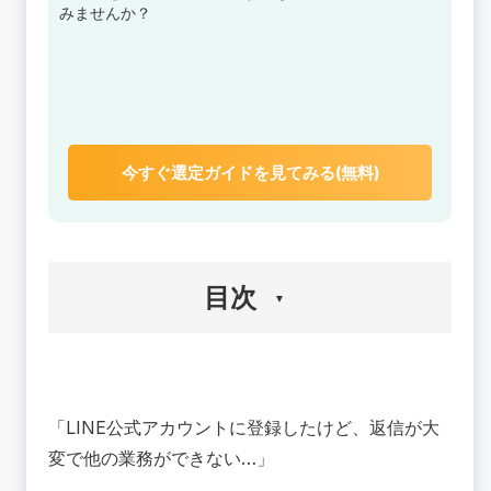
みませんか？
今すぐ選定ガイドを見てみる(無料)
目次
🟢LINEの自動返信機能とは？
🟢LINEの自動応答メッセージの種類
「LINE公式アカウントに登録したけど、返信が大
一律応答
変で他の業務ができない…」
キーワード応答