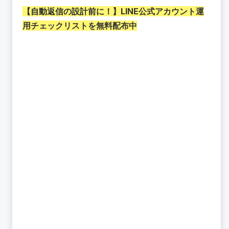
LINE自動返信のメリット①顧客対応の向上
【自動返信の設計前に！】
LINE公式アカウント運
LINE自動返信のメリット②コスト削減
用チェックリストを無料配布中
LINE自動返信のメリット③顧客のリアルな反応が
わかる
🟢LINE公式アカウントの作り方
LINE for Businessにアクセス
LINEビジネスアカウントの開設
基本情報の登録
🟢LINE自動返信の設定｜応答メッセージ編
LINE公式アカウントにログイン
LINE応答メッセージの作成方法
必要事項を記載
🟢LINE自動返信の設定｜AIチャットボット（β）
LINE公式アカウントにログイン
「自動返信」タブから「AIチャットボット
（β）」を開く
注意事項をチェックする