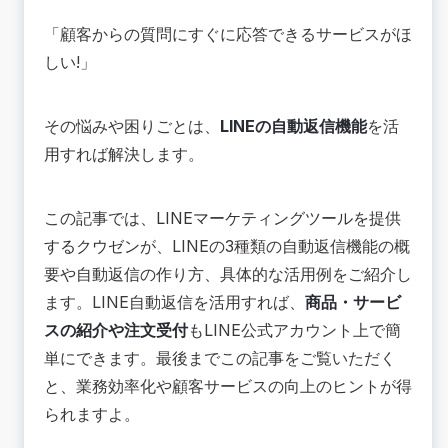
AIチャットボット（β）
🟢類似機能である「Messaging API」との違い
「顧客からの質問にすぐに応答できるサービスがほ
は？
しい!」
🔴応答メッセージ機能を設定する際の注意点
一律応答とキーワード応答は併用可能
その悩みや困りごとは、
LINEの自動返信機能
を活
キーワード応答は「完全一致のみ対応」
用すれば解決します。
応答メッセージの時間指定が可能
💡応答メッセージ機能のおすすめの使い方
チャット機能 × 応答メッセージ
この記事では、
LINEマーケティングツールを提供
リッチメニュー × 応答メッセージ
するクウゼン
が、LINEの3種類の自動返信機能の概
カードタイプメッセージ × 応答メッセージ
要や自動返信の作り方、具体的な活用例をご紹介し
💡LINE自動返信の活用例
ます。LINE自動返信を活用すれば、
商品・サービ
活用例①LINEで商品の紹介・クーポン送付を自動
スの紹介や注文受付
もLINE公式アカウント上で簡
化する
単にできます。最後までこの記事をご覧いただく
活用例②注文受付にもLINE自動返信で対応
と、業務効率化や顧客サービスの向上のヒントが得
活用例③カスタマーサポートにLINE自動返信を使
う
られますよ。
🟢LINE自動返信機能のメリット