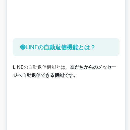
有償・無償の範囲を使い分けて運用していく
🟢LINE自動返信の設定｜Messaging API編
LINE Developersにログイン
プロバイダーの作成
Messaging APIチャネルの作成
実際に開発をしていく
🟢LINEの自動返信機能とは？
💡 LINEの自動返信に関するよくある質問
（FAQ）
Q1：自動応答メッセージの送信数は、有料プラン
LINEの自動返信機能とは、
友だちからのメッセー
の月間メッセージ通数にカウントされますか？
ジへ自動返信できる機能です。
Q2：1対1のチャット（手動）と自動応答は同時に
利用できますか？
Q3：キーワード応答に設定できる単語数に制限は
ありますか？
Q4：深夜や休日など、特定の時間帯だけ自動返
信を流すことはできますか？
📚まとめ LINEの自動返信を利用して業務効率化
を目指そう